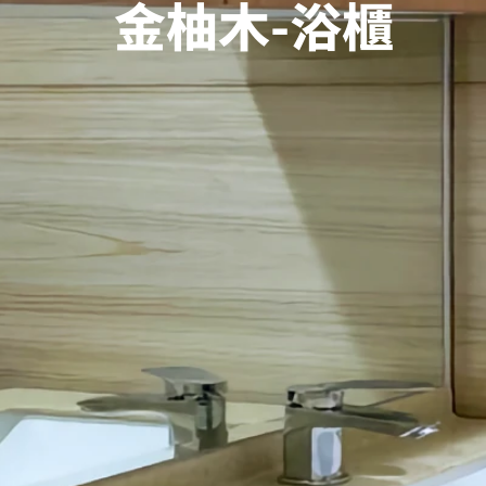
金柚木-浴櫃
關於奇郲
選色靈感
精挑細選
作品集